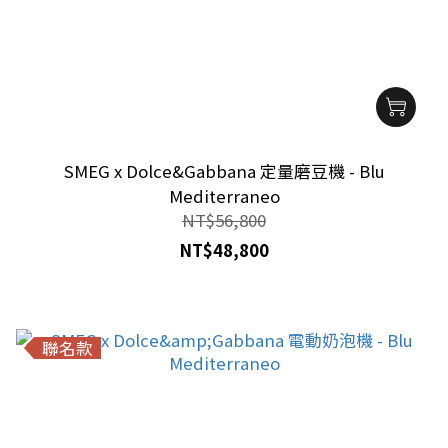
SMEG x Dolce&Gabbana 定量磨豆機 - Blu
Mediterraneo
NT$56,800
NT$48,800
聯名款