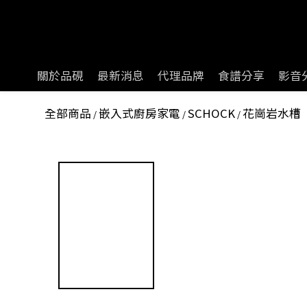
關於品硯
最新消息
代理品牌
食譜分享
影音
全部商品
嵌入式廚房家電
SCHOCK
花崗岩水槽
/
/
/