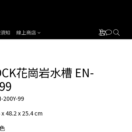
物須知
線上商店
OCK花崗岩水槽 EN-
99
200Y-99
48.2 x 25.4 cm
色