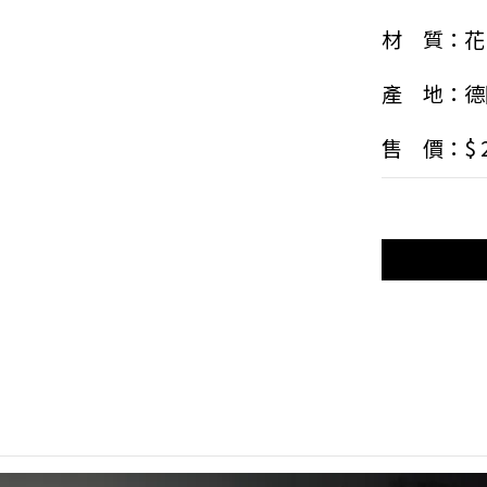
材　質：花
產　地：德
售　價：$ 2