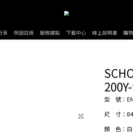
分享
保固註冊
服務據點
下載中心
線上說明書
購
SCH
200Y-
型　號：EN-
尺　寸：84 x 
顏　色：白