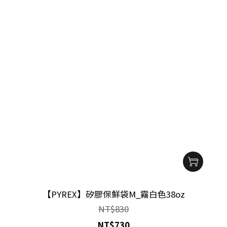
【PYREX】矽膠保鮮袋M_霧白色38oz
NT$830
NT$730