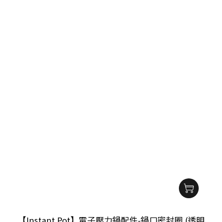
【Instant Pot】電子壓力鍋配件-鍋口密封圈 (透明