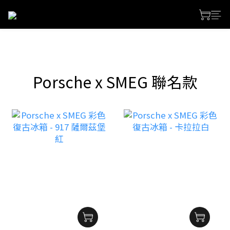
prev
next
Porsche x SMEG 聯名款