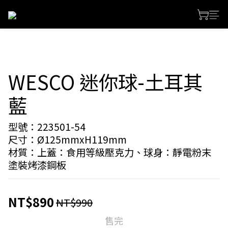
WESCO 迷你球-土耳其
藍
型號：223501-54
尺寸：Ø125mmxH119mm
材質：上蓋：食用等級壓克力、球身：靜電粉末
塗裝烤漆鋼板
NT$890
NT$990
售完