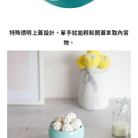
特
殊
透明上蓋設計，單手就能輕鬆開蓋拿取內容
物。