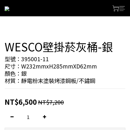
WESCO壁掛菸灰桶-銀
型號：395001-11
尺寸：W232mmxH285mmXD62mm
顏色：銀
材質：靜電粉末塗裝烤漆鋼板/不鏽鋼
NT$6,500
NT$7,200