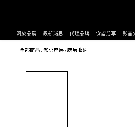
關於品硯
最新消息
代理品牌
食譜分享
影音
全部商品
餐桌廚房
廚房收納
/
/