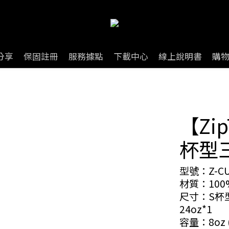
分享
保固註冊
服務據點
下載中心
線上說明書
購
【Zi
杯型
型號：Z-CU
材質：10
尺寸：S杯型袋
24oz*1
容量：8oz (2