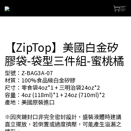
【ZipTop】美國白金矽
膠袋-袋型三件組-蜜桃橘
型號：Z-BAG3A-07
材質：100%食品級白金矽膠
尺寸：零食袋4oz*1 + 三明治袋24oz*2
容量：4oz (118ml)*1 + 24oz (710ml)*2
產地：美國原裝進口
※因夾鏈封口非完全密封設計，盛裝液體時建議
直立擺放，若倒置或過度擠壓，可能產生溢漏之